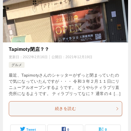
Tapimoty閉店？？
更新日：
2022年2月16日
公開日：
2021年12月19日
グルメ
最近、Tapimotyさんのシャッターがずっと閉まっていたの
で気になっていたんですが・・・ 令和３年２月１１日にリ
ニューアルオープンするようです。 どうやらティラプリ直
売所になるようです。 ティラプリってなに？ 通常の４ […]
続きを読む
Tweet
0
0